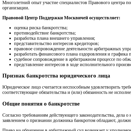
Многолетний опыт участие специалистов Правового центра по
организации.
Правовой Центр Поддержки Москвичей осуществляет:
оценка риска банкротства;
противодействие банкротства;
разработка плана внешнего управления;
представительство интересов кредиторов;
правовое сопровождение деятельности арбитражных упр
разработать финансового плана оздоровления и графика 
судебное сопровождение в арбитражном процессе по об
представление интересов в ходе исполнительного произв
Признак банкротства юридического лица
Юридическое лицо считается неспособным удовлетворить требо
соответствующие обязательства и (или) обязанность не исполн
Общие понятия о банкротстве
Согласно требованиям действующего законодательства, дела о
заявлением о признании должника банкротом обладают, должн
Право на обращение в арбитражный суд возникает у уполномоч