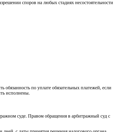
азрешении споров на любых стадиях несостоятельности
ь обязанность по уплате обязательных платежей, если
ыть исполнены.
итражном суде. Правом обращения в арбитражный суд с
 дней, с даты принятия решения налогового органа,