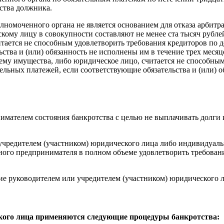
ства должника.
лномоченного органа не является основанием для отказа арбит
кому лицу в совокупности составляют не менее ста тысяч рублей
тается не способным удовлетворить требования кредиторов по д
ьства и (или) обязанность не исполнены им в течение трех меся
ему имущества, либо юридическое лицо, считается не способны
тельных платежей, если соответствующие обязательства и (или) о
имателем состояния банкротства с целью не выплачивать долги
учредителем (участником) юридического лица либо индивидуаль
ого предпринимателя в полном объеме удовлетворить требовани
е руководителем или учредителем (участником) юридического л
ского лица применяются следующие процедуры банкротства: