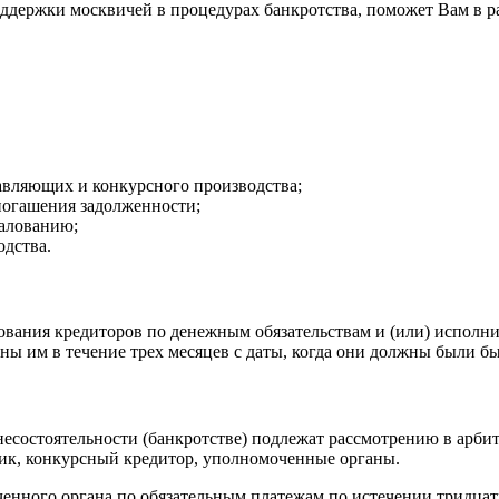
ддержки москвичей в процедурах банкротства, поможет Вам в р
авляющих и конкурсного производства;
погашения задолженности;
жалованию;
одства.
вания кредиторов по денежным обязательствам и (или) исполнит
ены им в течение трех месяцев с даты, когда они должны были б
 несостоятельности (банкротстве) подлежат рассмотрению в арб
ик, конкурсный кредитор, уполномоченные органы.
енного органа по обязательным платежам по истечении тридцати