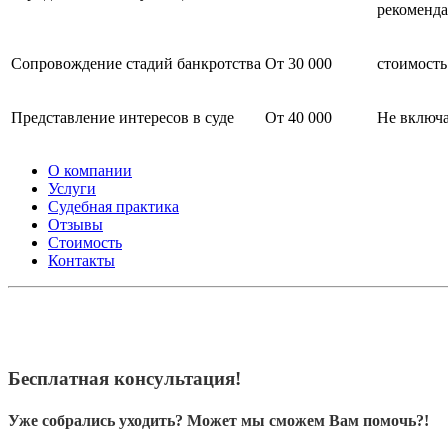
рекоменда
Сопровождение стадий банкротства
От 30 000
стоимость
Представление интересов в суде
От 40 000
Не включ
О компании
Услуги
Судебная практика
Отзывы
Стоимость
Контакты
Выписка и выселение из квартиры (жилого помещения)
Наследственные споры
Раздел имущества
Бесплатная консультация!
Уже собрались уходить? Может мы сможем Вам помочь?!