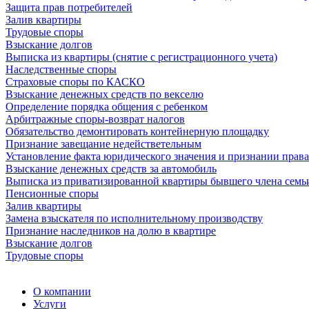
Защита прав потребителей
Залив квартиры
Трудовые споры
Взыскание долгов
Выписка из квартиры (снятие с регистрационного учета)
Наследственные споры
Страховые споры по КАСКО
Взыскание денежных средств по векселю
Определение порядка общения с ребенком
Арбитражные споры-возврат налогов
Обязательство демонтировать контейнерную площадку
Признание завещание недействетельным
Установление факта юридического значения и признании права
Взыскание денежных средств за автомобиль
Выписка из приватизированной квартиры бывшего члена семь
Пенсионные споры
Залив квартиры
Замена взыскателя по исполнительному производству
Признание наследников на долю в квартире
Взыскание долгов
Трудовые споры
О компании
Услуги