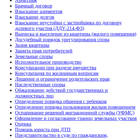
Арбитраж
Брачный договор
Взыскание алиментов
Взыскание долгов
Взыскание неустойки с застройщика по договору
долевого участия (ДДУ-214-ФЗ)
Выписка и выселение из квартиры (жилого помещения)
Досудебный порядок урегулирования спора
Залив квартиры
Защита прав потребителей
Земельные споры
Исполнительное производство
Консультации при разделе имущества
Консультация по жилищным вопросам
Лишение и ограничение родительских прав
Наследственные споры
Обжалование действий государственных и
должностных лиц
Определение порядка общения с ребенком
Определение порядка пользования жилым помещением
Оспаривание решений миграционной службы (УФМС)
Оформление и согласование границ земельных участков
Оценка
Помощь юриста при ДТП
Представительство в суде по гражданским,